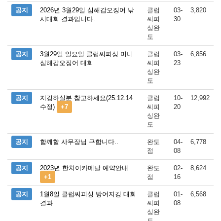
공지
2026년 3월29일 심해갑오징어 낚
클럽
03-
3,820
시대회 결과입니다.
씨피
30
싱완
도
공지
3월29일 일요일 클럽씨피싱 미니
클럽
03-
6,856
심해갑오징어 대회
씨피
23
싱완
도
공지
지깅하실분 참고하세요(25.12.14
클럽
10-
12,992
수정)
+7
씨피
20
싱완
도
공지
함께할 사무장님 구합니다..
완도
04-
6,778
점
08
공지
2023년 한치이카메탈 예약안내
완도
02-
8,624
+1
점
16
공지
1월8일 클럽씨피싱 방어지깅 대회
클럽
01-
6,568
결과
씨피
08
싱완
도