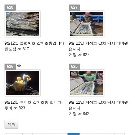
628
627
9월12일 클럽씨호 갈치조황입니다
9월 12일 거정호 갈치 낚시 다녀왔
완도점
817
습니다.
거정
827
626
625
9월12일 루비호 갈치조황 입니다
9월 11일 거정호 갈치 낚시 다녀왔
루비
823
습니다.
거정
842
목록