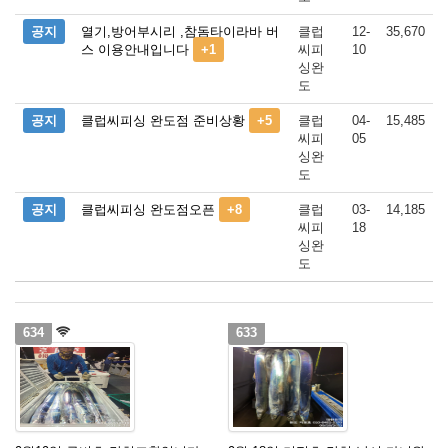
공지
열기,방어부시리 ,참돔타이라바 버
클럽
12-
35,670
스 이용안내입니다
+1
씨피
10
싱완
도
공지
클럽씨피싱 완도점 준비상황
+5
클럽
04-
15,485
씨피
05
싱완
도
공지
클럽씨피싱 완도점오픈
+8
클럽
03-
14,185
씨피
18
싱완
도
634
633