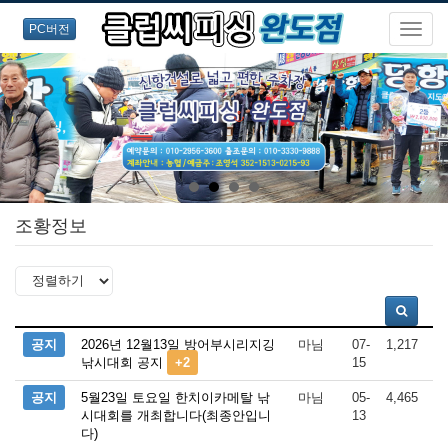
PC버전
조황정보
공지
2026년 12월13일 방어부시리지깅
마님
07-
1,217
낚시대회 공지
+2
15
공지
5월23일 토요일 한치이카메탈 낚
마님
05-
4,465
시대회를 개최합니다(최종안입니
13
다)