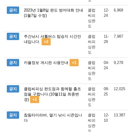
공지
2023년 1월8일 완도 방어대회 안내
클럽
12-
6,968
(1월7일 수정)
씨피
24
싱완
도
공지
주간낚시 셔틀버스 탑승지 시간안
클럽
11-
7,987
내입니다.
+2
씨피
28
싱완
도
공지
카플정보 게시판 사용안내
+1
클럽
04-
9,278
씨피
24
싱완
도
공지
클럽씨피싱 완도점과 함께할 출조
클럽
08-
12,025
점을 구합니다.(10월11일 최종변
씨피
25
경)
+1
싱완
도
공지
참돔타이라바, 열기 낚시 시즌입니
클럽
12-
13,387
다
씨피
10
싱완
도