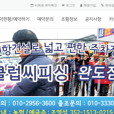
비회원 예약확인
로그인
회원가입
현재
약현황/예약하기
예약문의
조황정보
공지사항
카