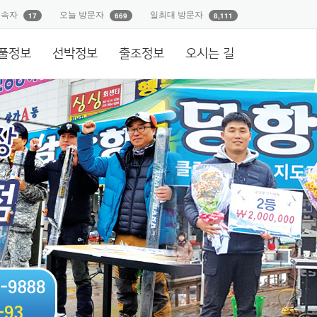
접속자
오늘 방문자
일최대 방문자
17
669
8,111
풀정보
선박정보
출조정보
오시는 길