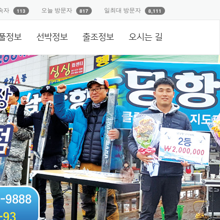
속자
오늘 방문자
일최대 방문자
113
817
8,111
풀정보
선박정보
출조정보
오시는 길