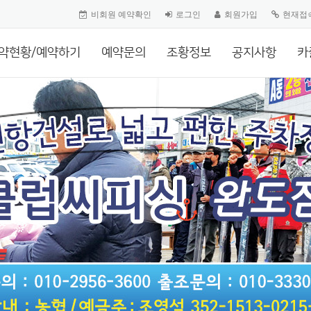
비회원 예약확인
로그인
회원가입
현재접
약현황/예약하기
예약문의
조황정보
공지사항
카