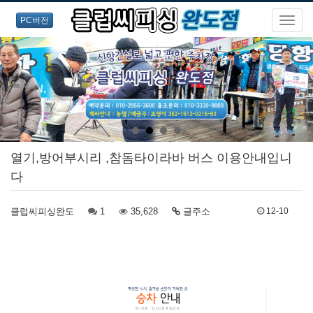
PC버전
열기,방어부시리 ,참돔타이라바 버스 이용안내입니
다
클럽씨피싱완도
1
35,628
글주소
12-10