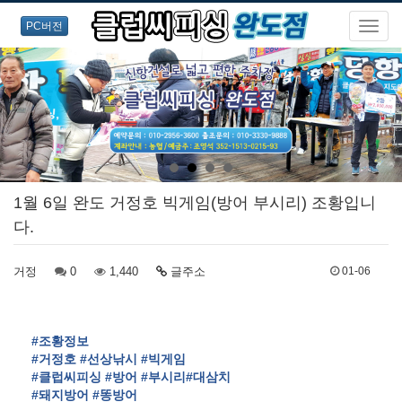
PC버전
1월 6일 완도 거정호 빅게임(방어 부시리) 조황입니
다.
거정
0
1,440
글주소
01-06
#조황정보
#거정호
#선상낚시
#빅게임
#클럽씨피싱
#방어
#부시리
#대삼치
#돼지방어
#똥방어