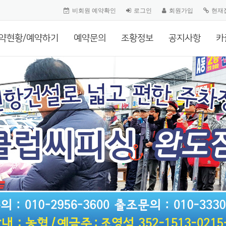
비회원 예약확인
로그인
회원가입
현재
약현황/예약하기
예약문의
조황정보
공지사항
카