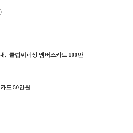
)
1대,
클럽씨피싱 멤버스카드
100
만
스카드
50
만원