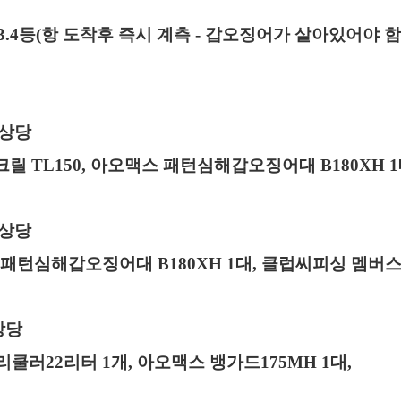
3.4
등(항 도착후 즉시 계측 - 갑오징어가 살아있어야 함
 상당
크릴
TL150, 아오맥스 패턴심해갑오징어대 B180XH 
 상당
패턴심해갑오징어대 B180XH 1대,
클럽씨피싱 멤버
상당
리쿨러
22
리터
1
개
,
아오맥스 뱅가드175MH 1대,