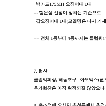
뱅가드175MH 오징어대 1대
--- 행운상 선장이 정하는 기준으로
갑오징어대 1대(모델명은 다시 기재
---- 전체 1
등부터
4
등까지는 클럽씨피
7.
협찬
클럽씨피싱, 해동조구
,
아오맥스(권
추가협찬은 아직 확정되질 않았으나
8.
출조점에 오시면 추첨통에서 추첨