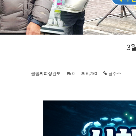
3
클럽씨피싱완도
0
6,790
글주소