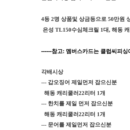
4
등
2
명 상품및 상금등으로 50
만원 
은성
TL150
수심체크릴
1
대
,
해동 
------참고: 멤버스카드는 클럽씨피싱
각배시상
---
갑오징어 제일먼저 잡으신분
해동 캐리쿨러
22
리터
1
개
--- 한치를 제일 먼저 잡으신분
해동 캐리쿨러
22
리터
1
개
--- 문어를 제일먼저 잡으신분