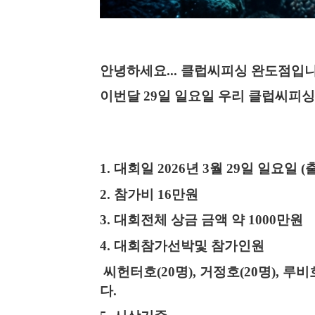
안녕하세요
...
클럽씨피싱 완도점입
이번달
29
일 일요일 우리 클럽씨피싱
1.
대회일
2026
년
3
월
29
일 일요일
(
2.
참가비
16
만원
3.
대회전체 상금 금액 약 10
00
만원
4.
대회참가선박및 참가인원
씨헌터호
(20
명
),
거정호
(20
명
),
루비
다
.