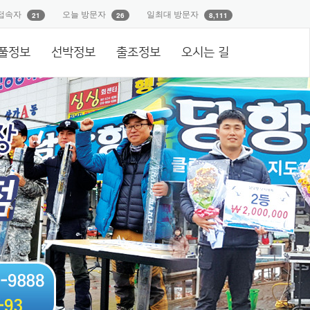
접속자
오늘 방문자
일최대 방문자
21
26
8,111
풀정보
선박정보
출조정보
오시는 길