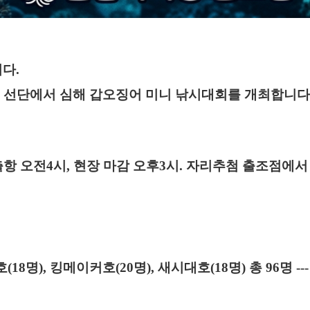
니다
.
 선단에서 심해 갑오징어 미니 낚시대회를 개최합니다
출항 오전
4
시
,
현장 마감 오후
3
시
.
자리추첨 출조점에
호
(18
명
),
킹메이커호
(20
명
),
새시대호
(18
명
)
총
96
명
--