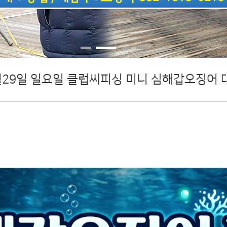
월29일 일요일 클럽씨피싱 미니 심해갑오징어 