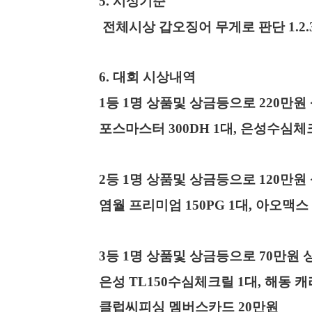
5.
시상기준
전체시상 갑오징어 무게로 판단
1.2.
6.
대회 시상내역
1
등
1
명 상품및 상금등으로
220
만원
포스마스터 300DH
1
대
,
은성수심체
2
등
1
명 상품및 상금등으로
120
만원
염월 프리미엄
150PG 1
대
,
아오맥스 
3
등
1
명 상품및 상금등으로
70
만원 
은성
TL150
수심체크릴
1
대
,
해동 캐
클럽씨피싱 멤버스카드
20
만원