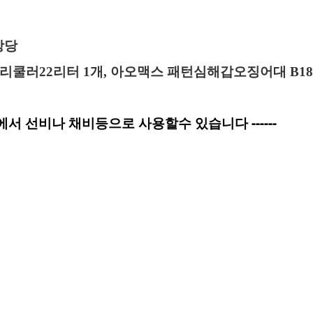
상당
캐리쿨러
22
리터
1
개,
아오맥스 패턴심해갑오징어대 B18
에서 선비나 채비등으로 사용할수 있습니다 ------