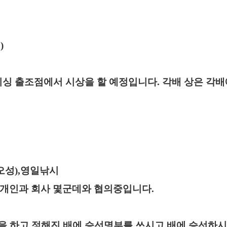
)
싱 출조점에서 시상을 할 예정입니다
.
각배 상은 각
오성),영일낚시
 개인과 회사 몇군데와 협의중입니다
.
을 하고 정해진 배에 승선명부를 쓰시고 배에 승선하