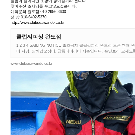
물힘이 살아나면 조황이 좋아질거라 봅니다
찾아주신 조사님들 수고많으셨습니다.
예약문의 출조점 010-2956-3600
선 장 010-6402-5370
http://www.clubseawando.co.kr
클럽씨피싱 완도점
1 2 3 4 SAILING NOTICE 출조공지 클럽씨피싱 완도점 오픈 현재
어 지깅. 심해갑오징어, 참돔타이라바 시즌입니다. 손맛보러 오세요!
싱 완도점 밴드에 가입하시면 이벤트등 빠른소식을 볼수있습니다. 
완도점- 밴드로 초대합니다.-- 클릭 --
www.clubseawando.co.kr