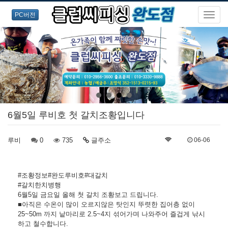
PC버전
6월5일 루비호 첫 갈치조황입니다
루비
0
735
글주소
06-06
#조황정보#완도루비호#대갈치
#갈치한치병행
6월5일 금요일 올해 첫 갈치 조황보고 드립니다.
■아직은 수온이 많이 오르지않은 탓인지 뚜렷한 집어층 없이
25~50m 까지 낱마리로 2.5~4지 섞어가며 나와주어 즐겁게 낚시
하고 철수합니다.