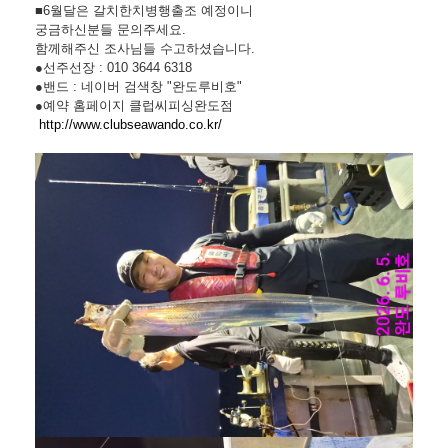
■6월달은 갈치한치병행출조 예정이니
궁금하신분들 문의주세요.
함께해주신 조사님들 수고하셨습니다.
●선주선장 : 010 3644 6318
●밴드 : 네이버 검색창 "완도루비호"
●예약 홈페이지 클럽씨피싱완도점
http://www.clubseawando.co.kr/