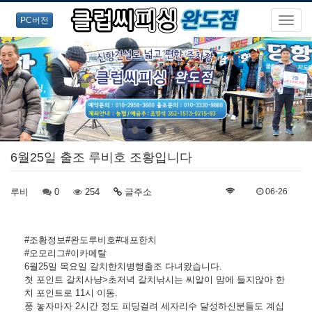
PC버전
6월25일 출조 루비호 조황입니다
루비
0
254
글주소
06-26
#조황정보#완도루비호#대포한치
#오모리그#이카메탈
6월25일 목요일 갈치한치병행출조 다녀왔습니다.
첫 포인트 갈치사냥>초저녁 갈치낚시는 씨알이 맘에 들지않아 한
치 포인트로 11시 이동.
풍 놓자마자 2시간 정도 피딩걸려 세자리수 달성하신분들도 계십